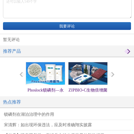
暂无评论
推荐产品
Phoslock锁磷剂—永
ZIPBIO-C生物倍增菌
硅微囊活化
固锁磷，不再释放
方（生物蜡块）
处理提标
热点推荐
锁磷剂在湖泊治理中的作用
宋清辉：如出现环保违法，应及时准确翔实披露