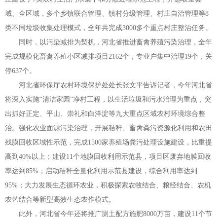
域、全区域，多个乡镇联合管理、镇村分级管理、村庄自治管理等
8
类不同垃圾收集处理模式，全年共完成
3000
多个重点村庄整治任务。
同时，以污染减排为契机，河北省推进畜禽养殖污染治理，全年
完成规模化畜禽养殖小区减排项目
2162
个，专业户集中治理
19
个，关
停
637
个。
河北省环保厅农村环境保护处处长张文平告诉记者，今年河北省
将深入实施
“
清洁家园
”
净村工程，以生活垃圾和污水治理为重点，突
出抓好正定、平山、崇礼和白洋淀等九大重点区域农村环境综合整
治。强化农业面源污染治理，开展秸秆、畜禽粪污资源化利用和农田
残膜回收区域性示范，完成
1500
家养殖场粪污处理设施建设，比重提
高到
40%
以上；建设
11
个地膜回收利用示范县，项目区废弃地膜回收
率达到
85%
；启动秸秆全量化利用示范县建设，综合利用率达到
95%
；大力发展生态循环农业，积极探索农牧结合、粮经结合、农机
农艺结合等新型高效生态农作模式。
此外，河北省今年还将推广测土配方施肥
8000
万亩，建设
11
个节