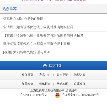
固锁磷，不再释放
方（生物蜡块）
处理提标
热点推荐
锁磷剂在湖泊治理中的作用
宋清辉：如出现环保违法，应及时准确翔实披露
【甘肃】喷泉曝气机—嘉峪关方特欢乐世界的舞动精灵
壁挂式造流曝气机在水都南岸河道治理中亮相
[视频] 太阳能曝气机治理马草河
回到顶部
欧保首页
|
产品中心
|
客户见证
|
选型方案
加盟欧保
|
媒体报道
|
网站地图
|
联系欧保
上海欧保环境科技有限公司 版权所有
备案号：
沪ICP备11041968号-2
/
沪公网安备31011502013807号