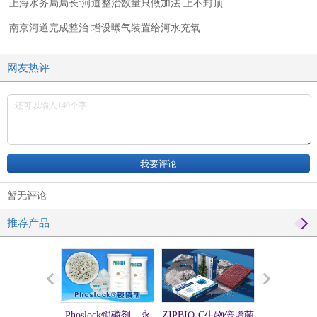
上海水务局局长:河道整治数量只做加法 上不封顶
南京河道完成整治 增设曝气装置给河水充氧
网友热评
暂无评论
推荐产品
Phoslock锁磷剂—永
ZIPBIO-C生物倍增菌
硅微囊活化