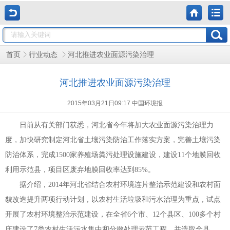
河北推进农业面源污染治理
首页
行业动态
河北推进农业面源污染治理
2015年03月21日09:17 中国环境报
日前从有关部门获悉，河北省今年将加大农业面源污染治理力
度，加快研究制定河北省土壤污染防治工作落实方案，完善土壤污染
防治体系，完成
1500
家养殖场粪污处理设施建设，建设
11
个地膜回收
利用示范县，项目区废弃地膜回收率达到
85%
。
据介绍，
2014
年河北省结合农村环境连片整治示范建设和农村面
貌改造提升两项行动计划，以农村生活垃圾和污水治理为重点，试点
开展了农村环境整治示范建设，在全省
6
个市、
12
个县区、
100
多个村
庄建设了
7
类农村生活污水集中和分散处理示范工程，并选取全县