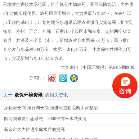
药增效控害技术示范园，推广低毒生物农药，开展统防统治，力争用
3
年时间实现化肥、农药用量零增长，大力发展节水农业，在去年试
点工作的基础上，计划将地下水超采治理农业项目实施范围，扩大到
衡水、沧州、邢台、邯郸、石家庄
5
个设区市和辛集、定州两个省直
管县，共涉及
70
个县（市），新增农业节水面积
661
万亩，重点推广
冬小麦节水品种
600
万亩、水肥一体化
41
万亩、小麦保护性耕作
20
万
亩，实现新增节水
3.63
亿立方米。
本文来自《中国环境报》第
6489
期
06
版
分享到：
关于“
欧保环境资讯
”的相关资讯
深化河长制 推行湖长制 推进河道轮疏断头河整治
圆明园修复生态系统 8000平方米水域变清
新余市大力推进水库水质的提高