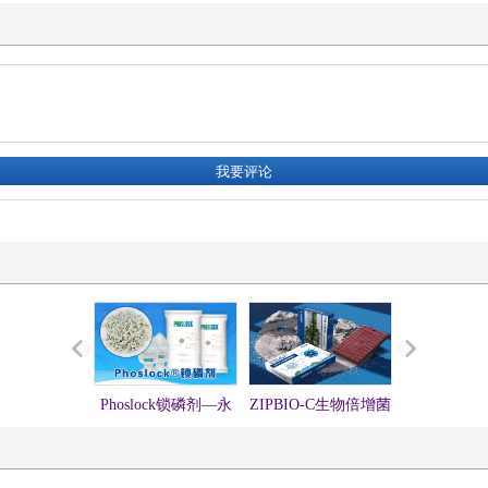
Phoslock锁磷剂—永
ZIPBIO-C生物倍增菌
硅微囊活化
固锁磷，不再释放
方（生物蜡块）
处理提标