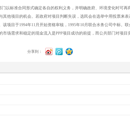
部门以标准合同形式确定各自的权利义务，并明确政府、环境变化时可再
与其他项目的机会。若政府对项目判断失误，选民会在选举中用投票来表
。该项目于
1994
年
11
月开始资格审核，
1995
年
10
月联合水务公司中标。联
的市场需求和稳定的现金流入是
PPP
项目成功的前提，而公共部门对项目
分享到：