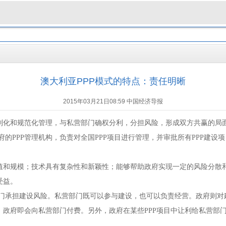
澳大利亚PPP模式的特点：责任明晰
2015年03月21日08:59 中国经济导报
制化和规范化管理，与私营部门确权分利，分担风险，形成双方共赢的局
府的
PPP
管理机构，负责对全国
PPP
项目进行管理，并审批所有
PPP
建设项
值和规模；技术具有复杂性和新颖性；能够帮助政府实现一定的风险分散
受益。
门承担建设风险。私营部门既可以参与建设，也可以负责经营。政府则对
，政府即会向私营部门付费。另外，政府在某些
PPP
项目中让利给私营部