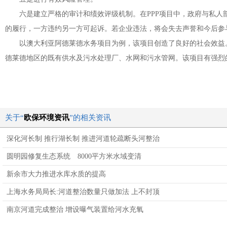
六是建立严格的审计和绩效评级机制。在
PPP
项目中，政府与私人
的履行，一方违约另一方可起诉。若企业违法，将会失去声誉和今后参
以澳大利亚阿德莱德水务项目为例，该项目创造了良好的社会效益
德莱德地区的既有供水及污水处理厂、水网和污水管网。该项目有强烈
关于“
欧保环境资讯
”的相关资讯
深化河长制 推行湖长制 推进河道轮疏断头河整治
圆明园修复生态系统 8000平方米水域变清
新余市大力推进水库水质的提高
上海水务局局长:河道整治数量只做加法 上不封顶
南京河道完成整治 增设曝气装置给河水充氧