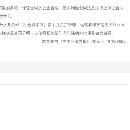
商谈的条款，保证合同的公正合理。澳大利亚合同法从法律上保证合同
达意见。
合水务公司（社会资本方）接手并负责管理、运营和维护南澳大利亚阿
实施状况赏罚分明，亦使得私营部门有较强动力把项目做大做强。
本文来自《中国经
济导报》
2015-03-19
第
B06
版