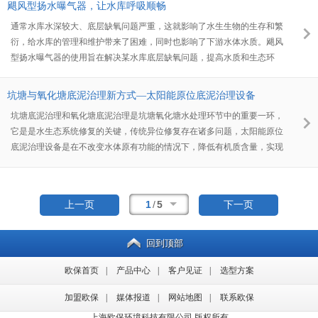
飓风型扬水曝气器，让水库呼吸顺畅
通常水库水深较大、底层缺氧问题严重，这就影响了水生生物的生存和繁
衍，给水库的管理和维护带来了困难，同时也影响了下游水体水质。飓风
型扬水曝气器的使用旨在解决某水库底层缺氧问题，提高水质和生态环
境。飓风型扬水曝气器是一种高效、环保的水处理设备，通过将空气引入
水中，增加水中的溶解氧含量，促进水体循环，提高水体的自净能力。
坑塘与氧化塘底泥治理新方式—太阳能原位底泥治理设备
坑塘底泥治理和氧化塘底泥治理是坑塘氧化塘水处理环节中的重要一环，
它是是水生态系统修复的关键，传统异位修复存在诸多问题，太阳能原位
底泥治理设备是在不改变水体原有功能的情况下，降低有机质含量，实现
底泥原位消减。
1
/
5
上一页
下一页
回到顶部
欧保首页
|
产品中心
|
客户见证
|
选型方案
加盟欧保
|
媒体报道
|
网站地图
|
联系欧保
上海欧保环境科技有限公司 版权所有