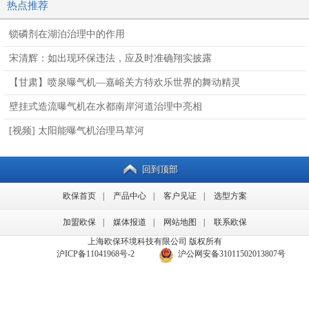
固锁磷，不再释放
方（生物蜡块）
处理提标
热点推荐
锁磷剂在湖泊治理中的作用
宋清辉：如出现环保违法，应及时准确翔实披露
【甘肃】喷泉曝气机—嘉峪关方特欢乐世界的舞动精灵
壁挂式造流曝气机在水都南岸河道治理中亮相
[视频] 太阳能曝气机治理马草河
回到顶部
欧保首页
|
产品中心
|
客户见证
|
选型方案
加盟欧保
|
媒体报道
|
网站地图
|
联系欧保
上海欧保环境科技有限公司 版权所有
备案号：
沪ICP备11041968号-2
/
沪公网安备31011502013807号