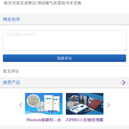
南京河道完成整治 增设曝气装置给河水充氧
网友热评
暂无评论
推荐产品
Phoslock锁磷剂—永
ZIPBIO-C生物倍增菌
硅微囊活化