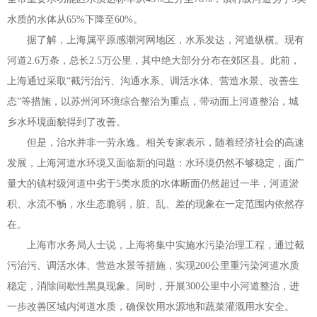
水质的水体从
65%
下降至
60%
。
据了解，上海属平原感潮河网地区，水系发达，河道纵横。现有
河道
2.6
万条，总长
2.5
万公里，其中绝大部分分布在郊区县。此前，
上海通过采取
“
截污治污、沟通水系、调活水体、营造水景、改善生
态
”
等措施，以苏州河环境综合整治为重点，带动面上河道整治，城
乡水环境面貌得到了改善。
但是，治水并非一劳永逸。相关专家表示，随着经济社会的高速
发展，上海河道水环境又面临新的问题：水环境仍然不够稳定，面广
量大的镇村级河道中劣于
5
类水质的水体断面仍然超过一半，河道淤
积、水流不畅，水生态脆弱，脏、乱、差的现象在一定范围内依然存
在。
上海市水务局人士说，上海将集中实施水污染治理工程，通过截
污治污、调活水体、营造水景等措施，实现
200
公里重污染河道水质
稳定，消除间歇性黑臭现象。同时，开展
300
公里中小河道整治，进
一步改善区域内河道水质，确保饮用水源地和蔬菜灌溉用水安全。