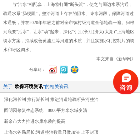
与
“
洁水
”
相配套，上海将打通
“
断头浜
”
，使之与周边水系沟通；
疏通水系
“
肠梗阻
”
，整治河道上存在的阻水、束水河段，保障河道过
水通畅，并在
2020
年年底之前对全市镇村级河道全部轮疏一遍。归根
到底要
“
活水
”
，让水
“
动
”
起来，深化
“
引江
(
长江
)
济太
(
太湖
)”
上海地区
调水方案，持续改善黄浦江等河道的水质，并且实施水利控制片的调
水和圩区调水。
本文来自《新华网》
分享到：
关于“
欧保环境资讯
”的相关资讯
深化河长制 推行湖长制 推进河道轮疏断头河整治
圆明园修复生态系统 8000平方米水域变清
新余市大力推进水库水质的提高
上海水务局局长:河道整治数量只做加法 上不封顶