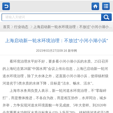
上海启动新一轮水环境治理：不放过“小河小湖小浜”
首页
行业动态
上海启动新一轮水环境治理：不放过“小河小湖小浜”
2015年03月27日09:16 新华网
看环境治理水平好不好，要多看小河小湖小浜的水质。
25
日召开
的上海纪念第
28
届
“
中国水周
”
会议上传出信息，上海已启动新一轮河
道水环境治理，除了大水体之外，还直面小河小湖小浜，使得镇村级
河道劣于
5
类水质的水体下降，目标是
“
洁水、畅水、活水
”
。
上海市水务局负责人表示，新一轮河道水环境治理，不
“
零敲碎
打
”
，而是整体推进，不各自为政，而是相互协作，水岸同治，城乡
并举，力争实现河道水环境面貌一年见成效、
5
年大变样。到
2020
年
全市重要水功能区水质达标率从
43%
上升至
78%
，镇村级河道劣于
5
类