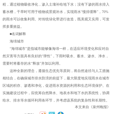
程，通过植物吸收净化，渗入土壤补给地下水；没有下渗的雨水排入
蓄水槽，干旱时可用于植物或景观补水，实现雨水
“
慢排缓释
”
，
70%
的雨水可以收集利用。对传统绿化带进行改造，既美观又实用，可发
挥多重效益。
■
名词解释
海绵城市
“
海绵城市
”
是指城市能够像海绵一样，在适应环境变化和应对自
然灾害等方面具有良好的
“
弹性
”
，下雨时吸水、蓄水、渗水、净水，
需要时将蓄存的水
“
释放
”
并加以利用。
这种全新的理念，遵循生态优先等原则，将自然途径与人工措施
相结合，在确保城市排水防涝的前提下，最大限度地实现雨水在城市
区域的积存、渗透和净化，促进雨水资源的利用和生态环境保护。在
实施建设过程中，应统筹自然降水、地表水和地下水的系统性，协调
给水、排水等水循环利用各环节，并考虑该系统的复杂性和长期性。
本文来自《泉州晚报》