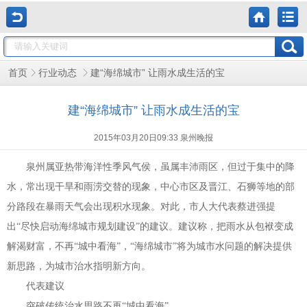
建“海绵城市” 让雨水成生活的宝
首页
行业动态
建“海绵城市” 让雨水成生活的宝
2015年03月20日09:33 泉州晚报
泉州属亚热带海洋性季风气侯，虽属丰沛雨区，但过于集中的降
水，常出现干旱和雨涝交替的现象，中心市区及晋江、石狮等地的部
分路段在暴雨天气会出现积水现象。
对此，市人大代表蔡进强提
出
“
尽快启动海绵城市规划建设
”
的建议。建议称，把雨水从包袱变成
解渴财富，不再
“
城中看海
”
，
“
海绵城市
”
将为城市水问题的解决提供
新思路，为城市治水指明新方向。
代表建议
突破传统治水思路
不再
“
城中看海
”