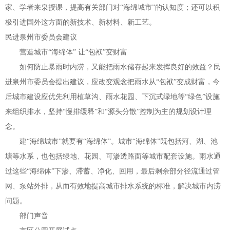
家、学者来泉授课，提高有关部门对
“
海绵城市
”
的认知度；还可以积
极引进国外这方面的新技术、新材料、新工艺。
民进泉州市委员会建议
营造城市
“
海绵体
”
让
“
包袱
”
变财富
如何防止暴雨时内涝，又能把雨水储存起来发挥良好的效益？民
进泉州市委员会提出建议，应改变观念把雨水从
“
包袱
”
变成财富，今
后城市建设应优先利用植草沟、雨水花园、下沉式绿地等
“
绿色
”
设施
来组织排水，坚持
“
慢排缓释
”
和
“
源头分散
”
控制为主的规划设计理
念。
建
“
海绵城市
”
就要有
“
海绵体
”
。城市
“
海绵体
”
既包括河、湖、池
塘等水系，也包括绿地、花园、可渗透路面等城市配套设施。雨水通
过这些
“
海绵体
”
下渗、滞蓄、净化、回用，最后剩余部分径流通过管
网、泵站外排，从而有效地提高城市排水系统的标准，解决城市内涝
问题。
部门声音