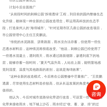
市区公园开展试点
计划今后全面推广
“
从前段时间的刺桐公园
‘
拆墙透绿
’
工程，到目前的园内整修生态
化升级，都体现一种全新的公园改造理念，即运用高科技的生态手
段，打造泉州人的
‘
海绵城市
’
。
”
针对近期市区几座公园的改造项目，
市公园管理中心主任王奕鹏说。
“
传统的水泥路面、沥青路面，雨水没办法存蓄，但使用一些生
态透水材料后，这种情况将彻底改变。
”
他说，刺桐公园已经使用了
一些透水混凝土，遇到雨天，雨水通过路面缝隙，渗透到底下的地
层，能够存蓄一段时间，
“
夏天气温升高，人站在上面，能明显地感
觉到湿度、温度与其他路面的差别，这就是海绵效果
”
。
“
这种全新的改造模式，今后将在公园整修中尽量推广。
”
王奕鹏
透露，尽管使用生态材料造价较高，但从长远发展的角度考虑，还是
值得的。
他认为，今后对城市道路绿化带进行改造，可设置一些下凹式绿
化带来接收雨水，地下铺上沙石，雨水经过
“
收、蓄、渗、排
”
的过