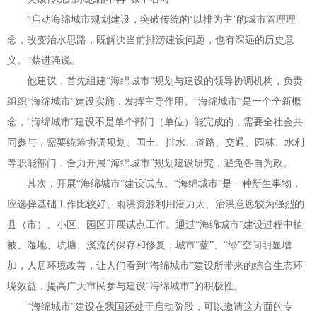
“
启动海绵城市规划建设，突破传统的
‘
以排为主
’
的城市管理理
念，改变治水思路，既解决当前排涝建设问题，也有深远的历史意
义。
”
蔡进强说。
他建议，首先组建
“
海绵城市
”
规划与建设的领导协调机构，负责
组织
“
海绵城市
”
建设实施，发挥主导作用。
“
海绵城市
”
是一个全新概
念，
“
海绵城市
”
建设不是单个部门（单位）能完成的，需要全社会共
同参与，需要统筹协调规划、国土、排水、道路、交通、园林、水利
等职能部门，合力开展
“
海绵城市
”
规划建设研究，避免各自为政。
其次，开展
“
海绵城市
”
建设试点。
“
海绵城市
”
是一种新生事物，
应选择基础工作比较好、雨洪资源利用潜力大、治洪意愿较为强烈的
县（市）、小区、园区开展试点工作。通过
“
海绵城市
”
建设过程中植
被、湿地、坑塘、溪流的保存和修复，城市
“
蓝
”
、
“
绿
”
空间明显增
加，人居环境改善，让人们看到
“
海绵城市
”
建设所带来的综合生态环
境效益，提高广大市民参与建设
“
海绵城市
”
的积极性。
“
海绵城市
”
建设在我国还处于启动阶段，可以邀请这方面的专