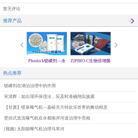
暂无评论
推荐产品
Phoslock锁磷剂—永
ZIPBIO-C生物倍增菌
硅微囊活化
固锁磷，不再释放
方（生物蜡块）
处理提标
热点推荐
锁磷剂在湖泊治理中的作用
宋清辉：如出现环保违法，应及时准确翔实披露
【甘肃】喷泉曝气机—嘉峪关方特欢乐世界的舞动精灵
壁挂式造流曝气机在水都南岸河道治理中亮相
[视频] 太阳能曝气机治理马草河