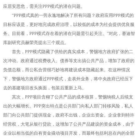
应居安思危，需关注
PPP
模式的潜在问题。
“
PPP
模式真的一劳永逸地解决了所有问题？政府应用
PPP
模式的
目标应该是，更好地完成政府治理，以较低的成本为社会提供优良服
务。目前看，
PPP
模式存在着的潜在问题需引起关注。
”
对此，赛迪智
库副研究员赫荣亮提出三个观点。
首先，
PPP
模式隐藏了供给的真实成本，警惕地方政府扩张的二
次冲动。政府通过税费收入、债券等支出搞公共产品，增加了政府的
负债总额，而公私合营很巧妙地将建设成本隐藏起来。在这种情况
下，警惕地方政府通过
PPP
模式，走表外业务，将中央政府已经压下
去的基建项目改头换面，包装后重新上马。
其次，
PPP
项目含糊了公共产品的成本核算，警惕纳税人后续支
出的大幅增长。
PPP
突出特点是公共部门向私人部门转移风险，私人
部门向公共部门提供现金，政府不出钱，企业出资金。企业拿到特许
经营权，大笔从银行贷款，这增加了公共产品建设的资金成本，由于
企业以相当低的自有资金撬动项目开发，而最终包括利息在内的全部