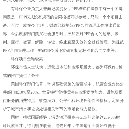
中污水处理、供水、环境治理等项目合计达到
15
个。
有环保企业负责人曾向记者提及，
PPP
模式在操作中有一个关键
问题是，
PPP
模式没有规范的合同模板可以参考，只能一个个项目去
谈。不过，就在今年
1
月，财政部就规范
PPP
合同管理工作发出通知
称，今后政府部门购买社会服务时，应加强对
PPP
合同的起草、谈
判、履行、变更、解除、转让、终止直至失效的全过程管理。为规范
PPP
合同管理工作，财政部今后还将研究制定标准化合同文本等。
环保项目金额较高
环保市场人士认为，运营成本低和市场规模大，都为环保
PPP
模
式的推广提供了条件。
美国环保部门估算，环境基础设施的运营成本，私营企业要比公
共部门低
10%
至
20%
。世界银行曾根据潜在市场竞争能力、设施所提
供服务的消费特点、收益潜力、公平性和环境外部性等指标，定量分
析了城市污水和垃圾处理相关环节的市场化能力指数。
同时，根据国际经验，污染治理投资占
GDP
的比例达
2%-3%
时，
环境质量才可得到明显改善。过去
10
年，中国这个比例始终低于