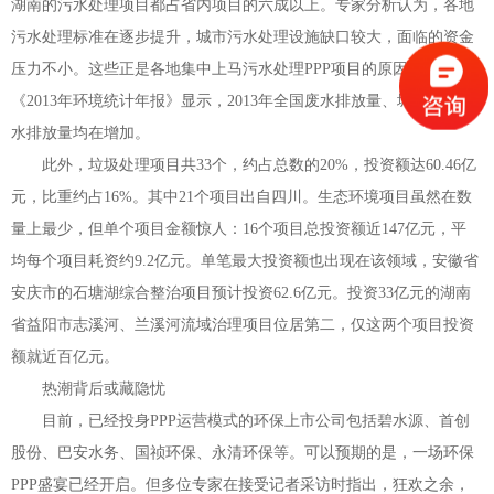
湖南的污水处理项目都占省内项目的六成以上。专家分析认为，各地
污水处理标准在逐步提升，城市污水处理设施缺口较大，面临的资金
压力不小。这些正是各地集中上马污水处理
PPP
项目的原因。而
《
2013
年环境统计年报》显示，
2013
年全国废水排放量、城镇生活污
水排放量均在增加。
此外，垃圾处理项目共
33
个，约占总数的
20%
，投资额达
60.46
亿
元，比重约占
16%
。其中
21
个项目出自四川。生态环境项目虽然在数
量上最少，但单个项目金额惊人：
16
个项目总投资额近
147
亿元，平
均每个项目耗资约
9.2
亿元。单笔最大投资额也出现在该领域，安徽省
安庆市的石塘湖综合整治项目预计投资
62.6
亿元。投资
33
亿元的湖南
省益阳市志溪河、兰溪河流域治理项目位居第二，仅这两个项目投资
额就近百亿元。
热潮背后或藏隐忧
目前，已经投身
PPP
运营模式的环保上市公司包括碧水源、首创
股份、巴安水务、国祯环保、永清环保等。可以预期的是，一场环保
PPP
盛宴已经开启。但多位专家在接受记者采访时指出，狂欢之余，