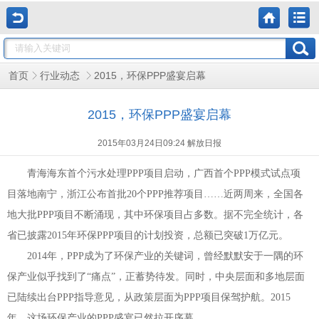
2015，环保PPP盛宴启幕
首页
行业动态
2015，环保PPP盛宴启幕
2015年03月24日09:24 解放日报
青海海东首个污水处理
PPP
项目启动，广西首个
PPP
模式试点项
目落地南宁，浙江公布首批
20
个
PPP
推荐项目
……
近两周来，全国各
地大批
PPP
项目不断涌现，其中环保项目占多数。据不完全统计，各
省已披露
2015
年环保
PPP
项目的计划投资，总额已突破
1
万亿元。
2014
年，
PPP
成为了环保产业的关键词，曾经默默安于一隅的环
保产业似乎找到了
“
痛点
”
，正蓄势待发。同时，中央层面和多地层面
已陆续出台
PPP
指导意见，从政策层面为
PPP
项目保驾护航。
2015
年，这场环保产业的
PPP
盛宴已然拉开序幕。