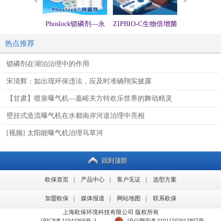
Phoslock锁磷剂—永
ZIPBIO-C生物倍增菌
硅微囊活化
固锁磷，不再释放
方（生物蜡块）
处理提标
热点推荐
锁磷剂在湖泊治理中的作用
宋清辉：如出现环保违法，应及时准确翔实披露
【甘肃】喷泉曝气机—嘉峪关方特欢乐世界的舞动精灵
壁挂式造流曝气机在水都南岸河道治理中亮相
[视频] 太阳能曝气机治理马草河
回到顶部
欧保首页
|
产品中心
|
客户见证
|
选型方案
加盟欧保
|
媒体报道
|
网站地图
|
联系欧保
上海欧保环境科技有限公司 版权所有