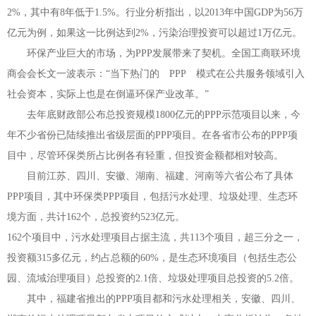
2%
，其中有
8
年低于
1.5%
。行业分析指出，以
2013
年中国
GDP
为
56
万
亿元为例，如果这一比例达到
2%
，污染治理投资可以超过
1
万亿元。
环保产业巨大的市场，为
PPP
发展带来了契机。全国工商联环境
商会会长文一波表示：
“
当下热门的
PPP
模式在公共服务领域引入
社会资本，实际上也是在倒逼环保产业改革。
”
去年底财政部公布总投资规模
1800
亿元的
PPP
示范项目以来，今
年不少省份已陆续推出省级层面的
PPP
项目。在各省市公布的
PPP
项
目中，尽管环保类所占比例各有轻重，但投资金额都相对较高。
目前江苏、四川、安徽、湖南、福建、河南等六省公布了具体
PPP
项目，其中环保类
PPP
项目，包括污水处理、垃圾处理、生态环
境方面，共计
162
个，总投资约
523
亿元。
162
个项目中，污水处理项目占据主流，共
113
个项目，超三分之一，
投资额
315
多亿元，约占总额的
60%
，是生态环境项目（包括生态公
园、流域治理项目）总投资的
2.1
倍、垃圾处理项目总投资的
5.2
倍。
其中，福建省推出的
PPP
项目都和污水处理相关，安徽、四川、