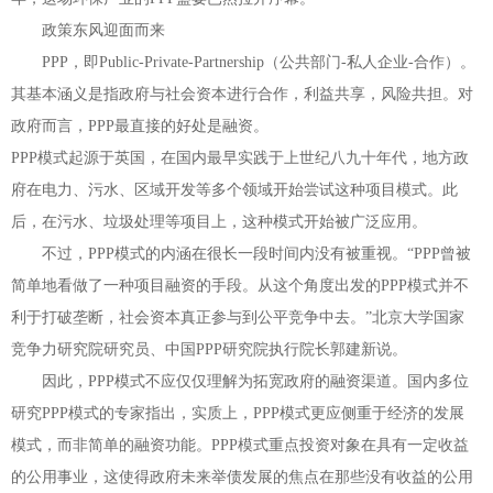
政策东风迎面而来
PPP
，即
Public-Private-Partnership
（公共部门
-
私人企业
-
合作）。
其基本涵义是指政府与社会资本进行合作，利益共享，风险共担。对
政府而言，
PPP
最直接的好处是融资。
PPP
模式起源于英国，在国内最早实践于上世纪八九十年代，地方政
府在电力、污水、区域开发等多个领域开始尝试这种项目模式。此
后，在污水、垃圾处理等项目上，这种模式开始被广泛应用。
不过，
PPP
模式的内涵在很长一段时间内没有被重视。
“
PPP
曾被
简单地看做了一种项目融资的手段。从这个角度出发的
PPP
模式并不
利于打破垄断，社会资本真正参与到公平竞争中去。
”
北京大学国家
竞争力研究院研究员、中国
PPP
研究院执行院长郭建新说。
因此，
PPP
模式不应仅仅理解为拓宽政府的融资渠道。国内多位
研究
PPP
模式的专家指出，实质上，
PPP
模式更应侧重于经济的发展
模式，而非简单的融资功能。
PPP
模式重点投资对象在具有一定收益
的公用事业，这使得政府未来举债发展的焦点在那些没有收益的公用