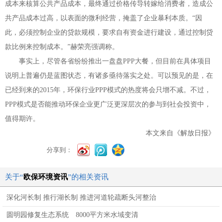
成本来核算公共产品成本，最终通过价格传导转嫁给消费者，造成公
共产品成本过高，以表面的微利经营，掩盖了企业暴利本质。“因
此，必须控制企业的贷款规模，要求自有资金进行建设，通过控制贷
款比例来控制成本。”赫荣亮强调称。
事实上，尽管各省纷纷推出一盘盘
PPP
大餐，但目前在具体项目
说明上普遍仍是蓝图状态，有诸多亟待落实之处。可以预见的是，在
已经到来的
2015
年，环保行业
PPP
模式的热度将会只增不减。不过，
PPP
模式是否能推动环保企业更广泛更深层次的参与到社会投资中，
值得期许。
本文来自《解放日报》
分享到：
关于“
欧保环境资讯
”的相关资讯
深化河长制 推行湖长制 推进河道轮疏断头河整治
圆明园修复生态系统 8000平方米水域变清