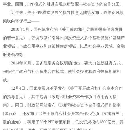
事业。因而，
PPP
模式的引进实现政府资源与社会资本的合作分工。
近年来，关于
PPP
模式发展的指导性意见陆续发布，政策春风频
频吹向环保行业
——
2010
年
5
月，国务院发布的《关于鼓励和引导民间投资健康发展
的若干意见》，强调鼓励和引导民间投资进入多个基础设施和基础产
业领域，市政公用事业和政策性住房领域，以及社会事业领域、金融
服务领域等。
2014
年
10
月，国务院常务会议明确指出，要大力创新融资方式，
积极推广政府与社会资本合作模式，使社会投资和政府投资相辅相
成。
12
月
4
日，国家发展改革委发布《关于开展政府和社会资本合作
的指导意见》，其中包含《政府和社会资本合作项目通用合同指
南》。同日，财政部网站发布《政府和社会资本合作模式操作指南
(
试行
)
》，还发布了《关于政府和社会资本合作示范项目实施有关问
题的通知》，确定了
30
个
PPP
示范项目，总投资规模约
1800
亿元。其