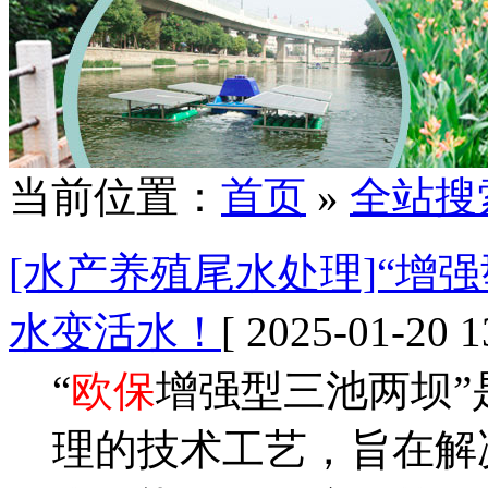
当前位置：
首页
»
全站搜
[水产养殖尾水处理]“增
水变活水！
[ 2025-01-20 1
“
欧保
增强型三池两坝”
理的技术工艺，旨在解