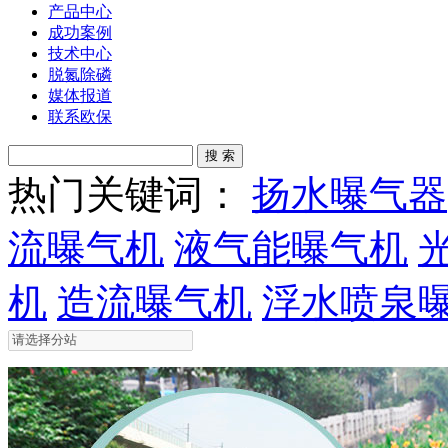
产品中心
成功案例
技术中心
脱氮除磷
媒体报道
联系欧保
热门关键词：
扬水曝气器
流曝气机
液气能曝气机
机
造流曝气机
浮水喷泉